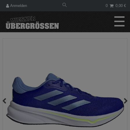
Anmelden
0
0,00 €
☰