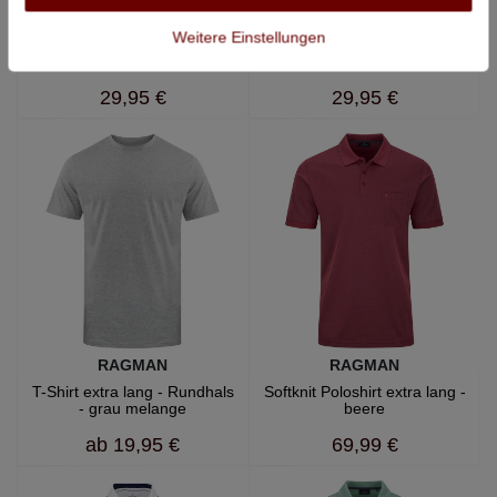
RAGMAN
RAGMAN
Weitere Einstellungen
Stehkragenshirt extra lang -
Langarmshirt extra lang -
grau
dunkelgrau
29,95 €
29,95 €
RAGMAN
RAGMAN
T-Shirt extra lang - Rundhals
Softknit Poloshirt extra lang -
- grau melange
beere
ab
19,95 €
69,99 €