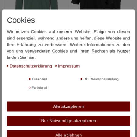
Cookies
Wir nutzen Cookies auf unserer Website. Einige von diesen
sind essenziell, während andere uns helfen, diese Website und
RAGMAN
RAGMAN
Ihre Erfahrung zu verbessern. Weitere Informationen zu den
Langarmshirt extra lang -
Extra lange T-Shirts im 2er-
von uns verwendeten Cookies und Ihren Rechten als Nutzer
salbeigrün
Pack - V-Ausschnitt -
finden Sie hier:
schwarz
29,95 €
Daten­schutz­erklärung
Impressum
39,90 €
Essenziell
DHL Wunschzustellung
Funktional
Alle akzeptieren
Nur Notwendige akzeptieren
Alle ablehnen