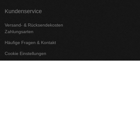
Kundenservice
Versand- & Rücksendekosten
Zahlungsarten
Häufige Fragen & Kontakt
Cookie Einstellungen
Informationen zur Echtheit von Kundenbewertungen
Rechtliches
AGB & Kundeninformation
Widerrufsbelehrung & Widerrufsformular
Datenschutzerklärung
Impressum