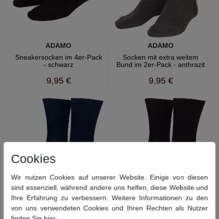
ADAMO
ADAMO
Sneakersocken im 4er-Pack
Socken mit extra weitem
- schwarz
Bund im 2er-Pack - anthrazit
9,95 €
9,95 €
Cookies
Wir nutzen Cookies auf unserer Website. Einige von diesen
sind essenziell, während andere uns helfen, diese Website und
Ihre Erfahrung zu verbessern. Weitere Informationen zu den
ADAMO
ADAMO
von uns verwendeten Cookies und Ihren Rechten als Nutzer
Socken mit extra weitem
Socken mit extra weitem
Bund im 2er-Pack -
Bund im 2er-Pack - schwarz
finden Sie hier: