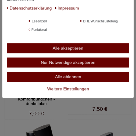
dunkelblau
Daten­schutz­erklärung
Impressum
9,95 €
9,95 €
Essenziell
DHL Wunschzustellung
Funktional
Alle akzeptieren
Nur Notwendige akzeptieren
Alle ablehnen
Nordpol
Nordpol
Weitere Einstellungen
Sneakersocken mit
Wollsocken - dunkelblau
Komfortbündchen -
dunkelblau
7,50 €
7,00 €