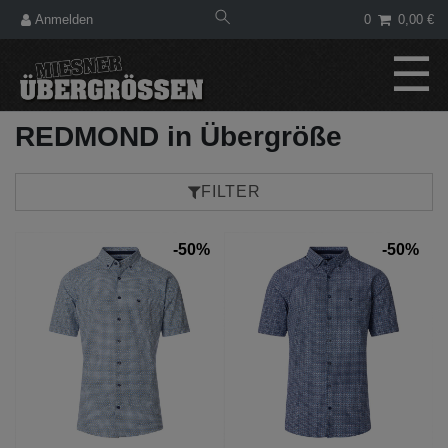
Anmelden
0
0,00 €
☰
REDMOND in Übergröße
FILTER
-50%
-50%