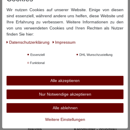
Wir nutzen Cookies auf unserer Website. Einige von diesen
sind essenziell, während andere uns helfen, diese Website und
Ihre Erfahrung zu verbessern. Weitere Informationen zu den
REDMOND
REDMOND
von uns verwendeten Cookies und Ihren Rechten als Nutzer
Freizeithemd mit
Freizeithemd - jeansblau
finden Sie hier:
Fischgrätmuster - jeansblau
gemustert
Daten­schutz­erklärung
Impressum
15,99 €
13,99 €
39,99 €
34,99 €
Essenziell
DHL Wunschzustellung
-50%
-50%
Funktional
Alle akzeptieren
Nur Notwendige akzeptieren
Alle ablehnen
REDMOND
REDMOND
Weitere Einstellungen
Kariertes Kurzarmhemd -
Halbarmhemd mit
blau/lila
Karomuster - grün/blau