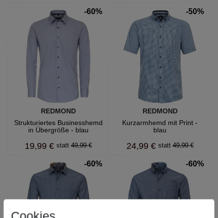
-60%
-50%
REDMOND
REDMOND
Strukturiertes Businesshemd
Kurzarmhemd mit Print -
in Übergröße - blau
blau
19,99 €
24,99 €
49,99 €
49,99 €
-60%
-60%
Cookies