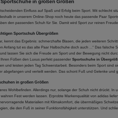
 Sportschuhe in großen Größen
tscheidenden Einfluss auf Spaß und Erfolg beim Sport. Mit schlecht sit
 deshalb in unserem Online-Shop noch heute das passende Paar Sports
ben den passenden Schuh für Sie. Damit wird Sport zur reinen Freude an
richtigen Sportschuh Übergrößen
, kennt das Ergebnis: schmerzhafte Blasen, die jeden weiteren Schrit
n Anfang tut es das alte Paar Halbschuhe doch auch ...“ Das falsche 
 und lassen Sie sich die Freude am Sport und der Bewegung nicht dur
d Ihren Füßen den Luxus perfekt passender
Sportschuhe in Übergröß
n und leisten jeden Tag Schwerstarbeit. Besonders beim Sport sind sie
r abgefangen und verteilt werden. Das schont Fuß und Gelenke und ga
schuhen in großen Größen
sseres Wohlbefinden. Allerdings nur, solange der Schuh nicht drückt. I
 wahren Fest werden lassen. Erprobte Markenqualität von adidas liefert 
s: hervorragende Materialien mit Klimakomfort, die übermäßiges Schwit
n, die den Fuß in seiner Funktionsfähigkeit unterstützen. Und schließl