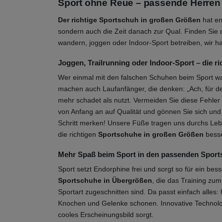
Sport ohne Reue – passende Herren
Der richtige Sportschuh in großen Größen
hat en
sondern auch die Zeit danach zur Qual. Finden Sie
wandern, joggen oder Indoor-Sport betreiben, wir ha
Joggen, Trailrunning oder Indoor-Sport – die 
Wer einmal mit den falschen Schuhen beim Sport war
machen auch Laufanfänger, die denken: „Ach, für de
mehr schadet als nutzt. Vermeiden Sie diese Fehler
von Anfang an auf Qualität und gönnen Sie sich un
Schritt merken! Unsere Füße tragen uns durchs Lebe
die richtigen
Sportschuhe in großen Größen
besse
Mehr Spaß beim Sport in den passenden Sport
Sport setzt Endorphine frei und sorgt so für ein be
Sportschuhe in Übergrößen
, die das Training zum
Sportart zugeschnitten sind. Da passt einfach alle
Knochen und Gelenke schonen. Innovative Technologie
cooles Erscheinungsbild sorgt.