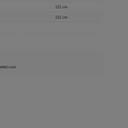
121 cm
121 cm
eltel.com