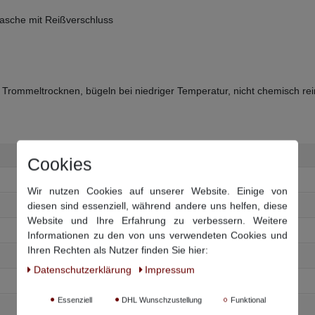
tasche mit Reißverschluss
 Trommeltrocknen, bügeln bei niedriger Temperatur, nicht chemisch re
Bundweite
Beinlänge innen
Cookies
94 cm
87 cm
Wir nutzen Cookies auf unserer Website. Einige von
diesen sind essenziell, während andere uns helfen, diese
98 cm
87 cm
Website und Ihre Erfahrung zu verbessern. Weitere
104 cm
88 cm
Informationen zu den von uns verwendeten Cookies und
Ihren Rechten als Nutzer finden Sie hier:
Daten­schutz­erklärung
Impressum
88 cm
92 cm
Essenziell
DHL Wunschzustellung
Funktional
92 cm
93 cm