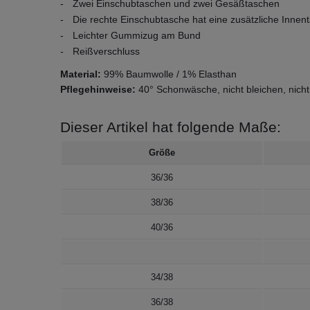
Zwei Einschubtaschen und zwei Gesäßtaschen
Die rechte Einschubtasche hat eine zusätzliche Innen
Leichter Gummizug am Bund
Reißverschluss
Material:
99% Baumwolle / 1% Elasthan
Pflegehinweise:
40° Schonwäsche, nicht bleichen, nicht
Dieser Artikel hat folgende Maße:
Größe
36/36
38/36
40/36
34/38
36/38