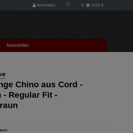
Anmelden
0
0,00 €
Newsletter
ve
ange Chino aus Cord -
- Regular Fit -
raun
raun