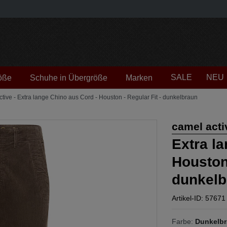
SALE
NEU
öße
Schuhe in Übergröße
Marken
tive - Extra lange Chino aus Cord - Houston - Regular Fit - dunkelbraun
camel acti
Extra l
Houston 
dunkelb
Artikel-ID: 57671
Farbe:
Dunkelb