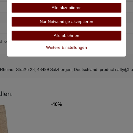
98 cm
Alle akzeptieren
93 cm
104 cm
93 cm
Nur Notwendige akzeptieren
Alle ablehnen
 auf Körpermaße –
so messen Sie richtig
.
Weitere Einstellungen
 Rheiner Straße 28, 48499 Salzbergen, Deutschland, product.safty@bu
llen:
-40%