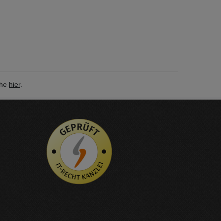
ehe
hier
.