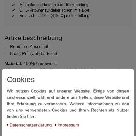
Einfache und kostenlose Rücksendung
DHL-Retourenaufkleber schon im Paket
Versand mit DHL (4,90 € pro Bestellung)
Artikelbeschreibung
Rundhals-Ausschnitt
Label-Print auf der Front
Material:
100% Baumwolle
Pflegehinweise:
40° Wäsche, nicht bleichen, Trommeltrocknen
bei niedriger Temperatur, bügeln bei mittlerer Temperatur, nicht
Cookies
chemisch reinigen
Wir nutzen Cookies auf unserer Website. Einige von diesen
sind essenziell, während andere uns helfen, diese Website und
Dieser Artikel hat folgende Maße:
Ihre Erfahrung zu verbessern. Weitere Informationen zu den
von uns verwendeten Cookies und Ihren Rechten als Nutzer
Größe
Bauchumfang
Rückenlänge
finden Sie hier:
3XL
128 cm
79 cm
Daten­schutz­erklärung
Impressum
4XL
136 cm
80 cm