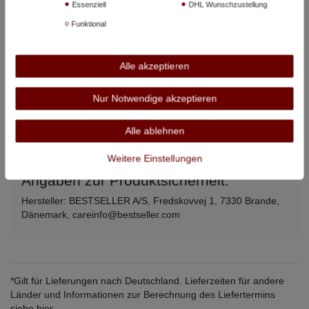
Essenziell
DHL Wunschzustellung
5XL
144 cm
82 cm
Funktional
6XL
154 cm
84 cm
Alle akzeptieren
7XL
160 cm
86 cm
8XL
168 cm
87 cm
Nur Notwendige akzeptieren
Alle angegebenen Maße beziehen sich auf den Artikel, nicht auf
Alle ablehnen
Körpermaße –
so messen Sie richtig
.
Weitere Einstellungen
Angaben zur Produktsicherheit:
Hersteller: BESTSELLER A/S, Fredskovvej 1, 7330 Brande,
Dänemark, careinfo@bestseller.com
*Gilt für Lieferungen nach Deutschland. Lieferzeiten für andere
Länder und Informationen zur Berechnung des Liefertermins
siehe
hier
.