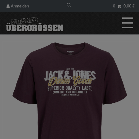
Anmelden
0
0,00 €
☰