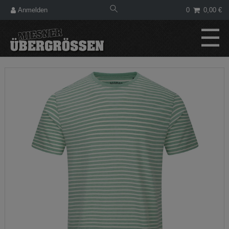
Anmelden
0
0,00 €
☰