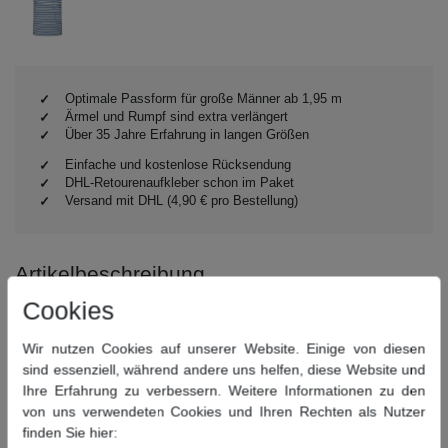
Optimale Passform für große Männer ab 1,95 m
Ärmel und Rumpf sind extra verlängert
Über 35 Jahre Erfahrung in langen Größen
Einfache und kostenlose Rücksendung
DHL-Retourenaufkleber schon im Paket
Versand mit DHL (4,90 € pro Bestellung)
Artikelbeschreibung
Extra lange Passform
Cookies
Rundhals-Ausschnitt
Wir nutzen Cookies auf unserer Website. Einige von diesen
Material:
60% Baumwolle / 40% Polyester
sind essenziell, während andere uns helfen, diese Website und
Pflegehinweise:
40° Wäsche, nicht bleichen, nicht
Ihre Erfahrung zu verbessern. Weitere Informationen zu den
Trommeltrocknen, bügeln bei niedriger Temperatur, nicht
von uns verwendeten Cookies und Ihren Rechten als Nutzer
chemisch reinigen
finden Sie hier: