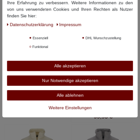
Ihre Erfahrung zu verbessern. Weitere Informationen zu den
von uns verwendeten Cookies und Ihren Rechten als Nutzer
Diese Artikel könnten Ihnen auch gefallen:
finden Sie hier:
Daten­schutz­erklärung
Impressum
Essenziell
DHL Wunschzustellung
Funktional
Alle akzeptieren
Nur Notwendige akzeptieren
RAGMAN
RAGMAN
Alle ablehnen
Extra lange T-Shirts im 2er-
Sweatjacke extra lang mit
Pack - Rundhals - weiß
hohem Stehkragen - hellblau
melange
Weitere Einstellungen
ab
39,90 €
99,95 €