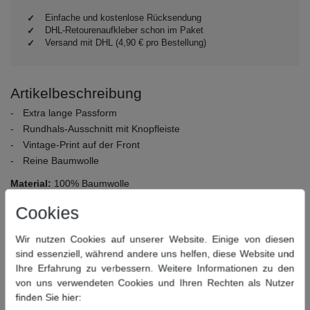
Einfache und kostenlose Rücksendung
DHL-Retourenaufkleber schon im Paket
Versand mit DHL (4,90 € pro Bestellung)
Artikelbeschreibung
Extra lange Passform
Rundhals-Ausschnitt mit Knopfleiste
Vintage-Print auf der Front
Reine Baumwolle
Material:
100% Baumwolle
Pflegehinweise:
30° Schonwäsche, nicht bleichen, nicht
Cookies
Trommeltrocknen, bügeln bei mittlerer Temperatur, chemisch
reinigen
Wir nutzen Cookies auf unserer Website. Einige von diesen
sind essenziell, während andere uns helfen, diese Website und
Dieser Artikel hat folgende Maße:
Ihre Erfahrung zu verbessern. Weitere Informationen zu den
von uns verwendeten Cookies und Ihren Rechten als Nutzer
Größe
Bauchumfang
Rückenlänge
finden Sie hier: