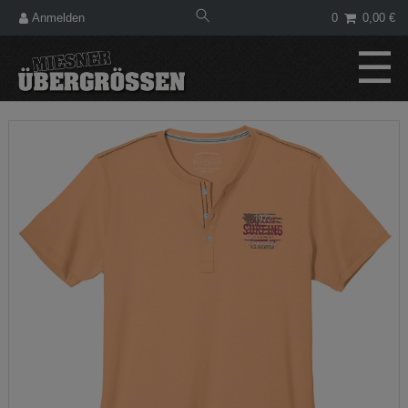
Anmelden
0
0,00 €
☰