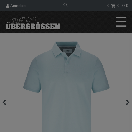
Anmelden
0
0,00 €
☰