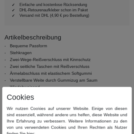
Einfache und kostenlose Rücksendung
DHL-Retourenaufkleber schon im Paket
Versand mit DHL (4,90 € pro Bestellung)
Artikelbeschreibung
Bequeme Passform
Stehkragen
Zwei-Wege-Reißverschluss mit Kinnschutz
Zwei seitliche Taschen mit Reißverschluss
Ärmelabschluss mit elastischem Softgummi
Verstellbare Weite durch Gummizug am Saum
Windabweisend
Wasserabweisend
Cookies
Atmungsaktiv
anti-pilling Microfleece in Strickoptik
Wir nutzen Cookies auf unserer Website. Einige von diesen
sind essenziell, während andere uns helfen, diese Website und
Material:
100% Polyester
Ihre Erfahrung zu verbessern. Weitere Informationen zu den
Pflegehinweise:
30° Schonwäsche, nicht bleichen, nicht
von uns verwendeten Cookies und Ihren Rechten als Nutzer
Trommeltrocknen, nicht bügeln, nicht chemisch reinigen
finden Sie hier: