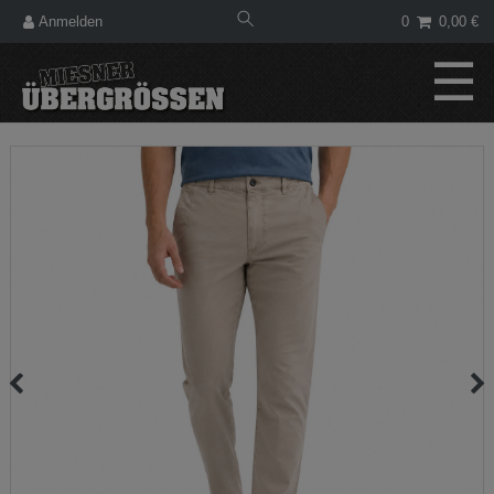
Anmelden
0
0,00 €
☰