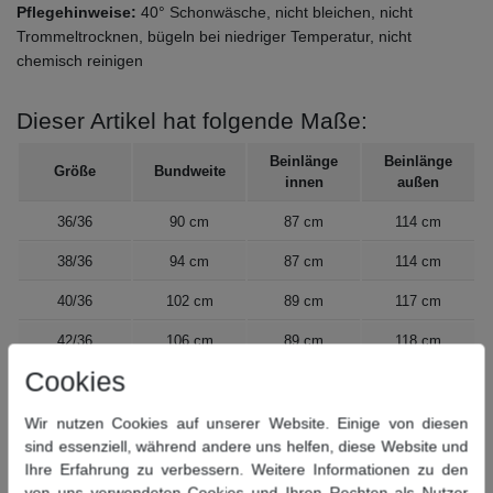
Pflegehinweise:
40° Schonwäsche, nicht bleichen, nicht
Trommeltrocknen, bügeln bei niedriger Temperatur, nicht
chemisch reinigen
Dieser Artikel hat folgende Maße:
Beinlänge
Beinlänge
Größe
Bundweite
innen
außen
36/36
90 cm
87 cm
114 cm
38/36
94 cm
87 cm
114 cm
40/36
102 cm
89 cm
117 cm
42/36
106 cm
89 cm
118 cm
Cookies
34/38
88 cm
93 cm
119 cm
Wir nutzen Cookies auf unserer Website. Einige von diesen
sind essenziell, während andere uns helfen, diese Website und
36/38
92 cm
93 cm
121 cm
Ihre Erfahrung zu verbessern. Weitere Informationen zu den
von uns verwendeten Cookies und Ihren Rechten als Nutzer