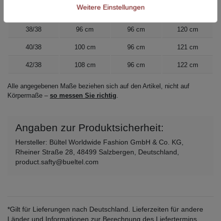
Weitere Einstellungen
36/38
92 cm
96 cm
120 cm
38/38
96 cm
96 cm
120 cm
40/38
100 cm
96 cm
121 cm
42/38
108 cm
96 cm
122 cm
Alle angegebenen Maße beziehen sich auf den Artikel, nicht auf
Körpermaße –
so messen Sie richtig
.
Angaben zur Produktsicherheit:
Hersteller: Bültel Worldwide Fashion GmbH & Co. KG,
Rheiner Straße 28, 48499 Salzbergen, Deutschland,
product.safty@bueltel.com
*Gilt für Lieferungen nach Deutschland. Lieferzeiten für andere
Länder und Informationen zur Berechnung des Liefertermins