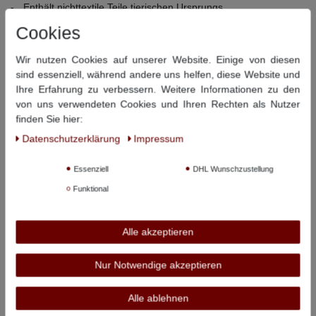
Enthält nichttextile Teile tierischen Ursprungs
Cookies
Material:
91% Baumwolle / 7% Polyester / 2% Elasthan
Pflegehinweise:
40° Schonwäsche, nicht bleichen,
Wir nutzen Cookies auf unserer Website. Einige von diesen
Trommeltrocknen bei niedriger Temperatur, Bügeln bei niedriger
sind essenziell, während andere uns helfen, diese Website und
Temperatur, nicht chemisch reinigen
Ihre Erfahrung zu verbessern. Weitere Informationen zu den
von uns verwendeten Cookies und Ihren Rechten als Nutzer
Dieser Artikel hat folgende Maße:
finden Sie hier:
Daten­schutz­erklärung
Impressum
Beinlänge
Beinlänge
Größe
Bundweite
innen
außen
Essenziell
DHL Wunschzustellung
36/36
92 cm
90 cm
114 cm
Funktional
38/36
96 cm
91 cm
115 cm
Alle akzeptieren
40/36
100 cm
91 cm
117 cm
42/36
108 cm
91 cm
117 cm
Nur Notwendige akzeptieren
44/36
112 cm
91 cm
119 cm
Alle ablehnen
34/38
88 cm
96 cm
120 cm