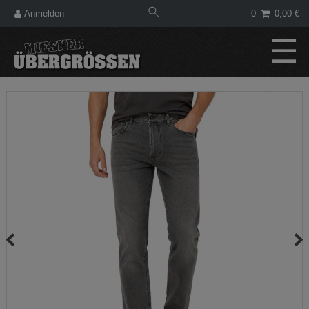
Anmelden
0
0,00 €
☰