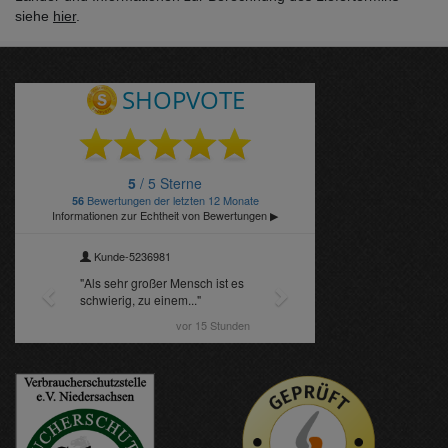
siehe
hier
.