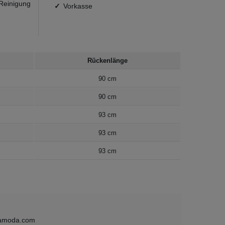
 Reinigung
Vorkasse
Rückenlänge
90 cm
90 cm
93 cm
93 cm
93 cm
samoda.com