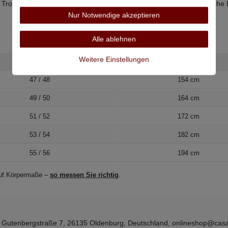
 Trommeltrocknen, Bügeln bei mittlerer Temperatur, für die chemische
Nur Notwendige akzeptieren
Alle ablehnen
Weitere Einstellungen
Kragenweite
Bauchumfang
47 / 48
154 cm
49 / 50
164 cm
51 / 52
172 cm
53 / 54
182 cm
55 / 56
194 cm
 auf Körpermaße –
so messen Sie richtig
.
, Gutenbergstraße 7, 26135 Oldenburg, Deutschland, onlineshop@ca