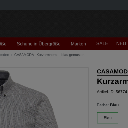
SALE
NEU
öße
Schuhe in Übergröße
Marken
emden
CASAMODA - Kurzarmhemd - blau gemustert
CASAMOD
Kurzarm
Artikel-ID: 56774
Farbe:
Blau
Blau