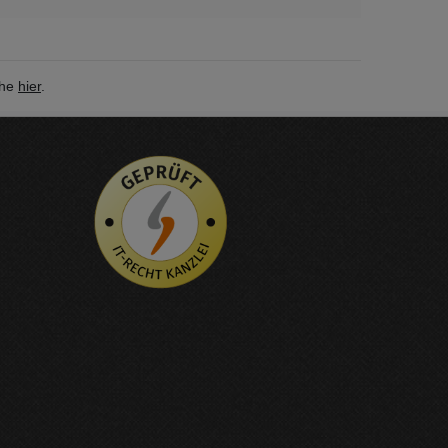
ehe
hier
.