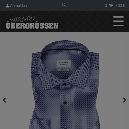
Anmelden
0
0,00 €
☰