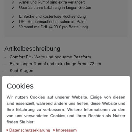
Ärmel und Rumpf sind extra verlängert
Über 35 Jahre Erfahrung in langen Größen
Einfache und kostenlose Rücksendung
DHL-Retourenaufkleber schon im Paket
Versand mit DHL (4,90 € pro Bestellung)
Artikelbeschreibung
Comfort Fit - Weite und bequeme Passform
Extra langer Rumpf und extra lange Ärmel 72 cm
Kent-Kragen
Mit Brusttasche
Verstellbare Kombimanschette
Cookies
Bügelfrei
Wir nutzen Cookies auf unserer Website. Einige von diesen
Material:
100% Baumwolle
sind essenziell, während andere uns helfen, diese Website und
Pflegehinweise:
40° Schonwäsche, nicht bleichen, nicht
Ihre Erfahrung zu verbessern. Weitere Informationen zu den
Trommeltrocknen, bügeln bei mittlerer Temperatur, nicht
von uns verwendeten Cookies und Ihren Rechten als Nutzer
chemisch reinigen
finden Sie hier:
Daten­schutz­erklärung
Impressum