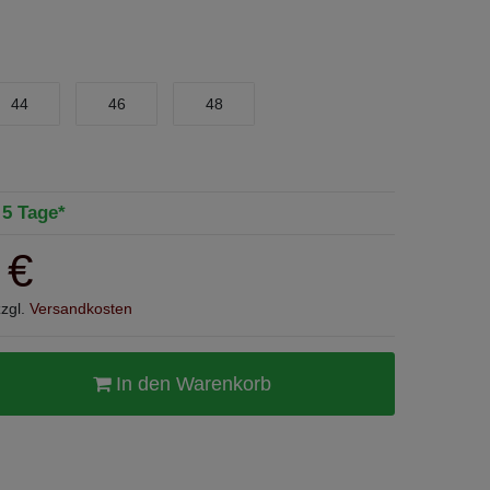
44
46
48
- 5 Tage*
 €
zzgl.
Versandkosten
In den Warenkorb