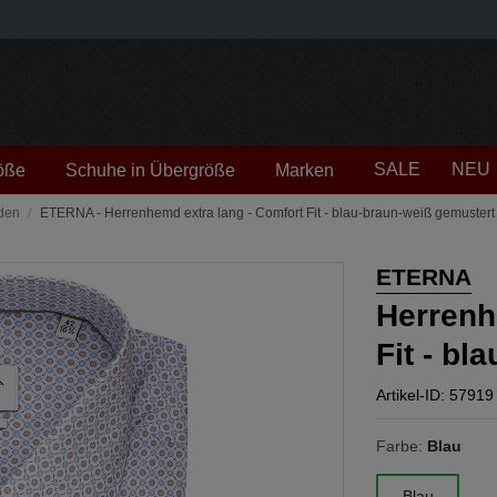
SALE
NEU
öße
Schuhe in Übergröße
Marken
den
ETERNA - Herrenhemd extra lang - Comfort Fit - blau-braun-weiß gemustert
ETERNA
Herrenh
Fit - bl
Artikel-ID: 57919
Farbe:
Blau
Blau