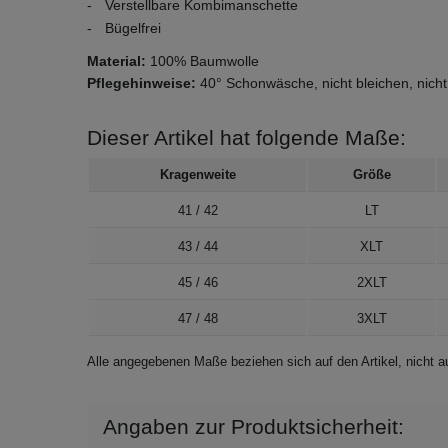
Verstellbare Kombimanschette
Bügelfrei
Material:
100% Baumwolle
Pflegehinweise:
40° Schonwäsche, nicht bleichen, nicht
Dieser Artikel hat folgende Maße:
Kragenweite
Größe
41 / 42
LT
43 / 44
XLT
45 / 46
2XLT
47 / 48
3XLT
Alle angegebenen Maße beziehen sich auf den Artikel, nicht
Angaben zur Produktsicherheit: