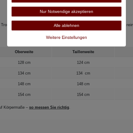
Nur Notwendige akzeptieren
 Trommeltrocknen, bügeln bei mittlerer Temperatur, nicht chemisch rei
Alle ablehnen
Weitere Einstellungen
Oberweite
Taillenweite
128 cm
124 cm
134 cm
134 cm
148 cm
148 cm
154 cm
154 cm
 auf Körpermaße –
so messen Sie richtig
.