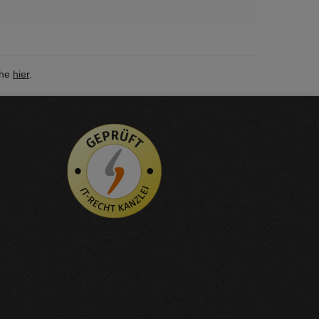
ehe
hier
.