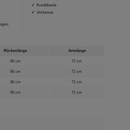
Kreditkarte
Vorkasse
nigen
Rückenlänge
Armlänge
90 cm
72 cm
90 cm
72 cm
90 cm
72 cm
90 cm
72 cm