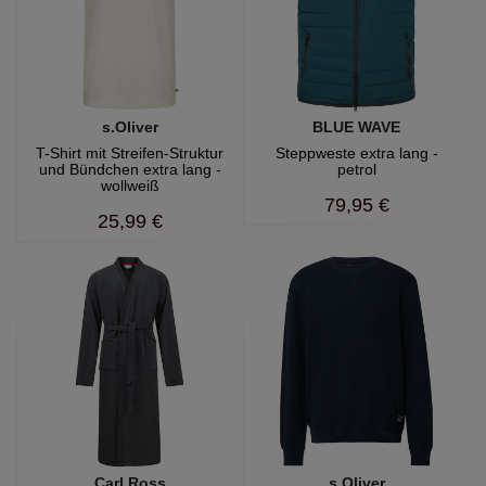
s.Oliver
BLUE WAVE
T-Shirt mit Streifen-Struktur
Steppweste extra lang -
und Bündchen extra lang -
petrol
wollweiß
79,95 €
25,99 €
Carl Ross
s.Oliver