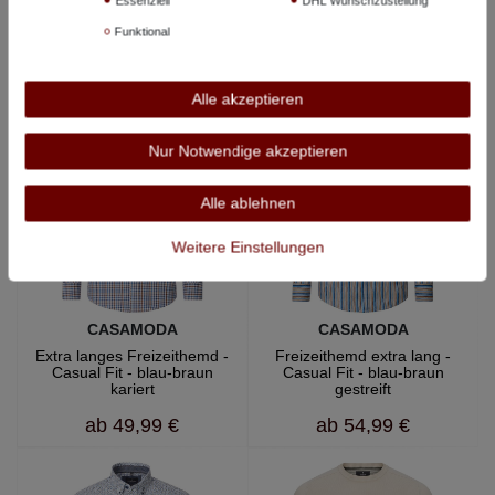
Essenziell
DHL Wunschzustellung
extra lang - senfgelb
mit Minimal-Print - Casual Fit
- blau-braun-grün
Funktional
59,99 €
ab
54,99 €
Alle akzeptieren
Nur Notwendige akzeptieren
Alle ablehnen
Weitere Einstellungen
CASAMODA
CASAMODA
Extra langes Freizeithemd -
Freizeithemd extra lang -
Casual Fit - blau-braun
Casual Fit - blau-braun
kariert
gestreift
ab
49,99 €
ab
54,99 €