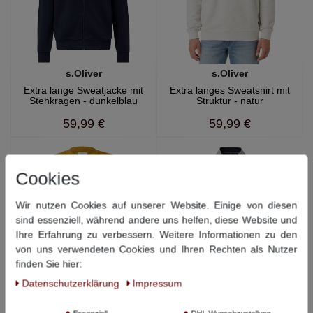
s.Oliver
s.Oliver
Extra lange Sweatjacke mit
Extra langes Sweatshirt mit
Stehkragen - dunkelblau
Struktur - natur
59,99 €
59,99 €
Cookies
Wir nutzen Cookies auf unserer Website. Einige von diesen
sind essenziell, während andere uns helfen, diese Website und
Ihre Erfahrung zu verbessern. Weitere Informationen zu den
von uns verwendeten Cookies und Ihren Rechten als Nutzer
finden Sie hier:
Daten­schutz­erklärung
Impressum
s.Oliver
CASAMODA
Strickpullover mit Struktur
Extra langes Freizeithemd