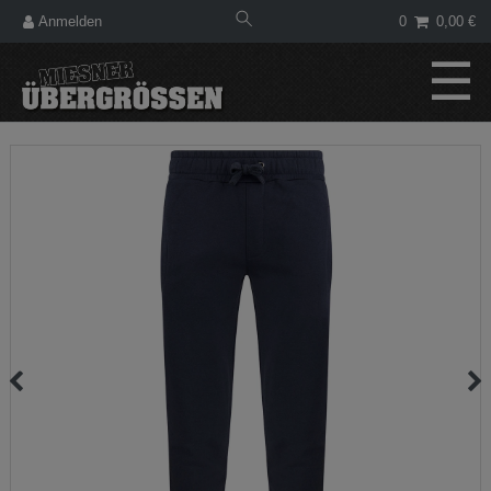
Anmelden
0
0,00 €
☰