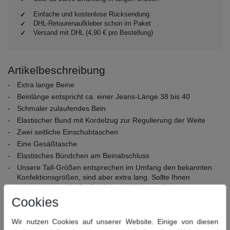
Einfache und kostenlose Rücksendung
DHL-Retourenaufkleber schon im Paket
Versand mit DHL (4,90 € pro Bestellung)
Artikelbeschreibung
Extra lange Beine
Beinlänge entspricht ca. einer Jeans-Länge 38 bis 40
Schmaler zulaufendes Bein
Elastischer Bund mit Kordelzug zur Regulierung der Weite
Zwei seitliche Einschubtaschen
Eine Gesäßtasche
Elastisches Bündchen am Beinabschluss
Unsere Tall-Größen entsprechen im Umfang den bekannten
Konfektionsgrößen, sind aber extra lang. Sollte Ihnen
beispielsweise die Größe XL in der Weite perfekt passen,
jedoch viel zu kurz sein, so benötigen Sie bei uns die Größe
Cookies
XLT. Die genauen Maße der jeweiligen Größe finden Sie etwas
weiter unten auf dieser Seite.
Wir nutzen Cookies auf unserer Website. Einige von diesen