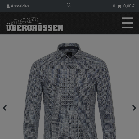
Anmelden
0
0,00 €
☰