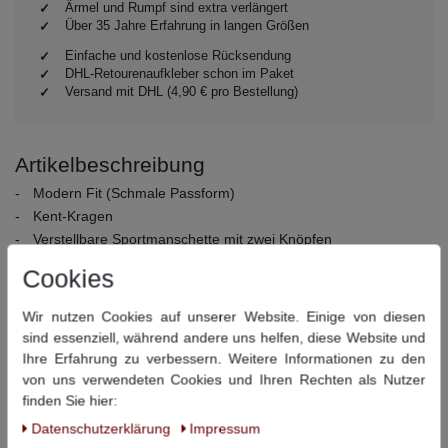
Ärmel und Rumpf sind extra verlängert
Über 35 Jahre Erfahrung in langen Größen
Einfache und kostenlose Rücksendung
DHL-Retourenaufkleber schon im Paket
Versand mit DHL (4,90 € pro Bestellung)
Artikelbeschreibung
Modern Fit (Schmale Passform)
Kent-Kragen
Verstellbare Sportmanschette mit zwei Knöpfen
Abgerundeter Saum
Cookies
Material:
100% Baumwolle
Wir nutzen Cookies auf unserer Website. Einige von diesen
Pflegehinweise:
40° Schonwäsche, nicht bleichen, nicht
sind essenziell, während andere uns helfen, diese Website und
Trommeltrocknen, Bügeln bei mittlerer Temperatur, chemisch
Ihre Erfahrung zu verbessern. Weitere Informationen zu den
reinigen
von uns verwendeten Cookies und Ihren Rechten als Nutzer
finden Sie hier:
Dieser Artikel hat folgende Maße:
Daten­schutz­erklärung
Impressum