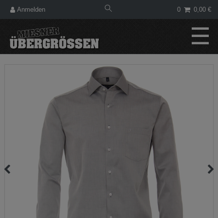
Anmelden
0
0,00 €
☰