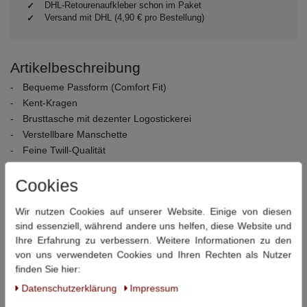
DHL-Retourenaufkleber schon im Paket
Versand mit DHL (4,90 € pro Bestellung)
Artikelbeschreibung
Bequeme Passform (Comfort Fit)
Kent-Kragen
Brusttasche mit dezenter Logostickerei
Verstellbare Manschette
Feine Twill-Qualität
Material:
100% Baumwolle
Cookies
Pflegehinweise:
40° Schonwäsche, nicht bleichen, nicht
Trommeltrocknen, Bügeln bei mittlerer Temperatur, chemisch
Wir nutzen Cookies auf unserer Website. Einige von diesen
reinigen
sind essenziell, während andere uns helfen, diese Website und
Ihre Erfahrung zu verbessern. Weitere Informationen zu den
Dieser Artikel hat folgende Maße:
von uns verwendeten Cookies und Ihren Rechten als Nutzer
finden Sie hier:
Größe
Umfang
Rückenlänge
Daten­schutz­erklärung
Impressum