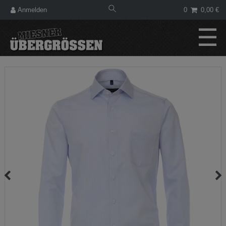
Anmelden
0
0,00 €
☰