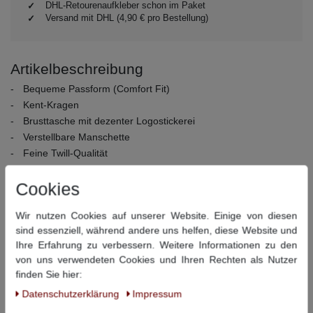
DHL-Retourenaufkleber schon im Paket
Versand mit DHL (4,90 € pro Bestellung)
Artikelbeschreibung
Bequeme Passform (Comfort Fit)
Kent-Kragen
Brusttasche mit dezenter Logostickerei
Verstellbare Manschette
Feine Twill-Qualität
Material:
100% Baumwolle
Cookies
Pflegehinweise:
40° Schonwäsche, nicht bleichen, nicht
Trommeltrocknen, Bügeln bei mittlerer Temperatur, chemisch
Wir nutzen Cookies auf unserer Website. Einige von diesen
reinigen
sind essenziell, während andere uns helfen, diese Website und
Ihre Erfahrung zu verbessern. Weitere Informationen zu den
Dieser Artikel hat folgende Maße:
von uns verwendeten Cookies und Ihren Rechten als Nutzer
finden Sie hier:
Größe
Umfang
Rückenlänge
Daten­schutz­erklärung
Impressum