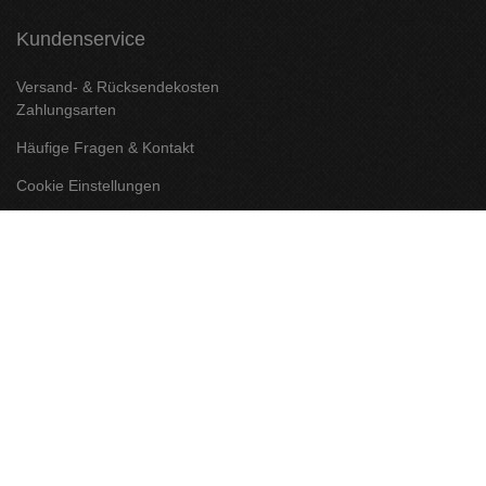
Kundenservice
Versand- & Rücksendekosten
Zahlungsarten
Häufige Fragen & Kontakt
Cookie Einstellungen
Informationen zur Echtheit von Kundenbewertungen
Rechtliches
AGB & Kundeninformation
Widerrufsbelehrung & Widerrufsformular
Datenschutzerklärung
Impressum