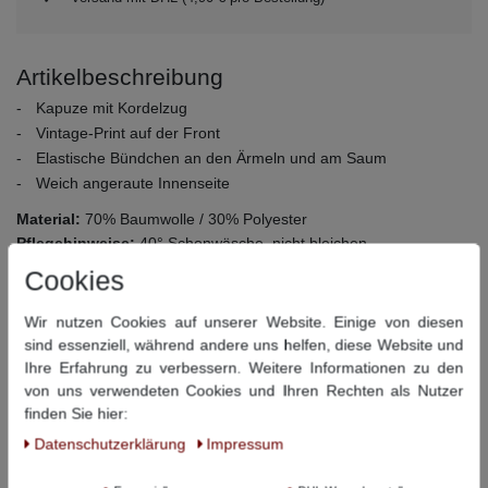
Artikelbeschreibung
Kapuze mit Kordelzug
Vintage-Print auf der Front
Elastische Bündchen an den Ärmeln und am Saum
Weich angeraute Innenseite
Material:
70% Baumwolle / 30% Polyester
Pflegehinweise:
40° Schonwäsche, nicht bleichen,
Trommeltrocknen bei niedriger Temperatur, bügeln bei niedriger
Cookies
Temperatur, nicht chemisch reinigen
Wir nutzen Cookies auf unserer Website. Einige von diesen
sind essenziell, während andere uns helfen, diese Website und
Dieser Artikel hat folgende Maße:
Ihre Erfahrung zu verbessern. Weitere Informationen zu den
von uns verwendeten Cookies und Ihren Rechten als Nutzer
Größe
Bauchumfang
Rückenlänge
finden Sie hier:
3XL
140 cm
78 cm
Daten­schutz­erklärung
Impressum
4XL
146 cm
80 cm