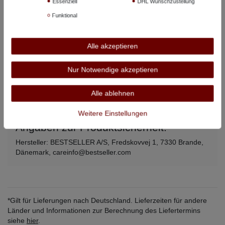
Essenziell
DHL Wunschzustellung
5XL
146 cm
81 cm
Funktional
6XL
164 cm
82 cm
7XL
172 cm
84 cm
Alle akzeptieren
8XL
178 cm
86 cm
Nur Notwendige akzeptieren
Alle angegebenen Maße beziehen sich auf den Artikel, nicht auf
Alle ablehnen
Körpermaße –
so messen Sie richtig
.
Weitere Einstellungen
Angaben zur Produktsicherheit:
Hersteller: BESTSELLER A/S, Fredskovvej 1, 7330 Brande,
Dänemark, careinfo@bestseller.com
*Gilt für Lieferungen nach Deutschland. Lieferzeiten für andere
Länder und Informationen zur Berechnung des Liefertermins
siehe
hier
.