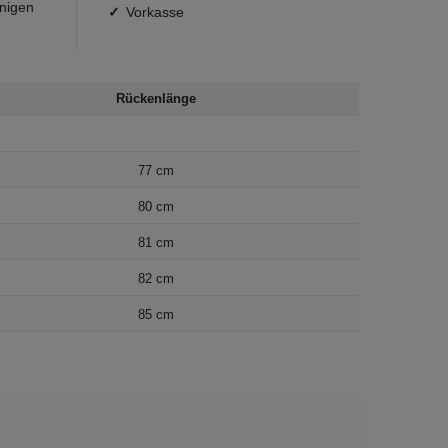
inigen
Vorkasse
Rückenlänge
77 cm
80 cm
81 cm
82 cm
85 cm