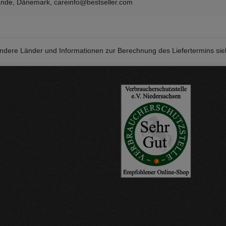
ande, Dänemark, careinfo@bestseller.com
r andere Länder und Informationen zur Berechnung des Liefertermins si