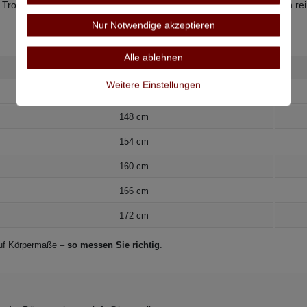
 Trommeltrocknen, Bügeln bei niedriger Temperatur, nicht chemisch re
Nur Notwendige akzeptieren
Alle ablehnen
Bauchumfang
Weitere Einstellungen
148 cm
154 cm
160 cm
166 cm
172 cm
 auf Körpermaße –
so messen Sie richtig
.