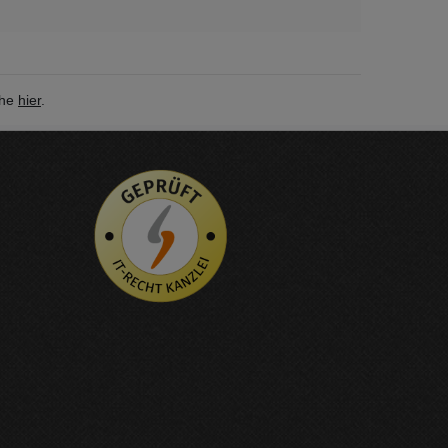
ehe
hier
.