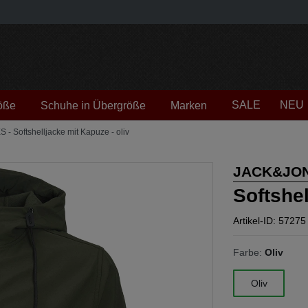
SALE
NEU
öße
Schuhe in Übergröße
Marken
 Softshelljacke mit Kapuze - oliv
JACK&JO
Softshel
Artikel-ID: 57275
Farbe:
Oliv
Oliv