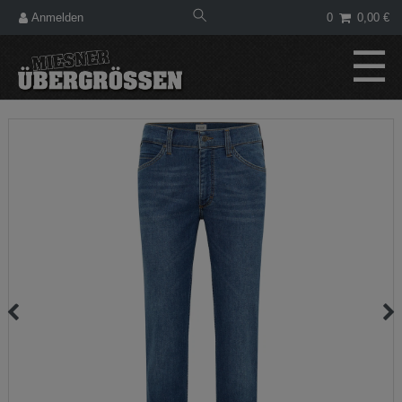
Anmelden
0
0,00 €
☰