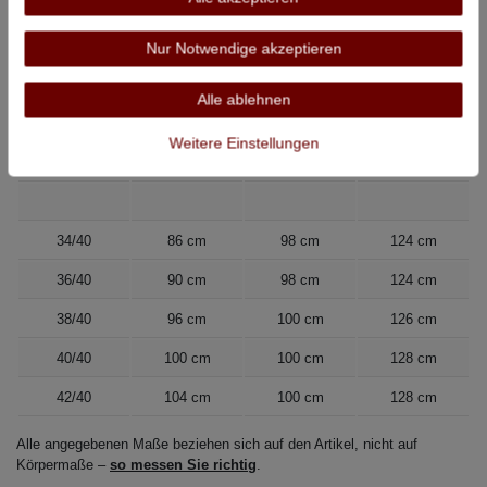
34/38
86 cm
94 cm
120 cm
36/38
90 cm
94 cm
120 cm
Nur Notwendige akzeptieren
38/38
96 cm
94 cm
121 cm
Alle ablehnen
40/38
100 cm
94 cm
122 cm
Weitere Einstellungen
42/38
104 cm
96 cm
124 cm
34/40
86 cm
98 cm
124 cm
36/40
90 cm
98 cm
124 cm
38/40
96 cm
100 cm
126 cm
40/40
100 cm
100 cm
128 cm
42/40
104 cm
100 cm
128 cm
Alle angegebenen Maße beziehen sich auf den Artikel, nicht auf
Körpermaße –
so messen Sie richtig
.