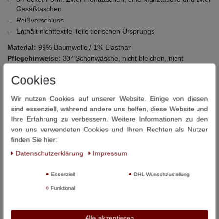
Gesäßtaschen
Reißverschluss
Enthält nichttextile Teile tierischen Ursprungs
Material:
99% Baumwolle / 1% Elasthan
Pflegehinweise:
30° Schonwäsche, nicht bleichen, nicht
Trommeltrocknen, bügeln bei niedriger Temperatur, nicht
Cookies
chemisch reinigen
Wir nutzen Cookies auf unserer Website. Einige von diesen
Dieser Artikel hat folgende Maße:
sind essenziell, während andere uns helfen, diese Website und
Ihre Erfahrung zu verbessern. Weitere Informationen zu den
Beinlänge
Beinlänge
von uns verwendeten Cookies und Ihren Rechten als Nutzer
Größe
Bundweite
innen
außen
finden Sie hier:
36/36
90 cm
89 cm
115 cm
Daten­schutz­erklärung
Impressum
38/36
96 cm
89 cm
116 cm
Essenziell
DHL Wunschzustellung
40/36
100 cm
89 cm
117 cm
Funktional
Alle akzeptieren