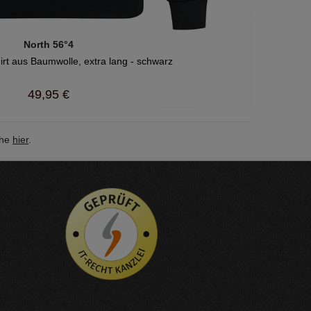
North 56°4
irt aus Baumwolle, extra lang - schwarz
49,95 €
ehe
hier
.