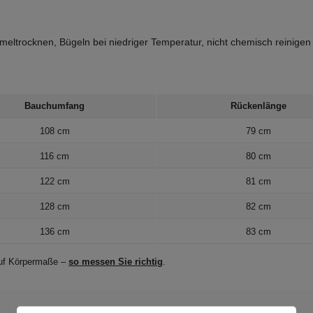
meltrocknen, Bügeln bei niedriger Temperatur, nicht chemisch reinigen
Bauchumfang
Rückenlänge
108 cm
79 cm
116 cm
80 cm
122 cm
81 cm
128 cm
82 cm
136 cm
83 cm
 auf Körpermaße –
so messen Sie richtig
.