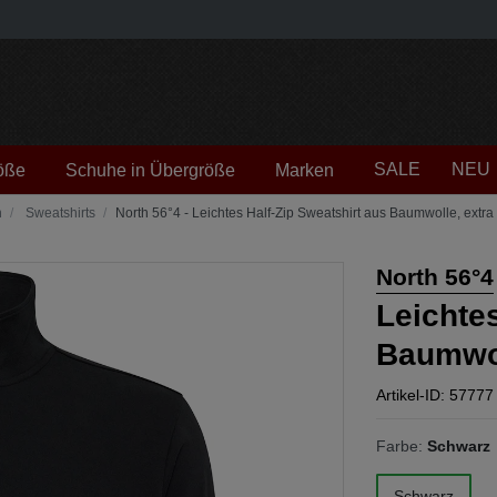
SALE
NEU
öße
Schuhe in Übergröße
Marken
n
Sweatshirts
North 56°4 - Leichtes Half-Zip Sweatshirt aus Baumwolle, extra
North 56°4
Leichtes
Baumwol
Artikel-ID: 57777
Farbe:
Schwarz
Schwarz