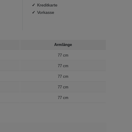
Kreditkarte
Vorkasse
Armlänge
77 cm
77 cm
77 cm
77 cm
77 cm