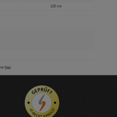
125 cm
ehe
hier
.