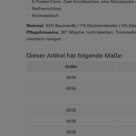
5-Pocket-Form: Zwei Fronttaschen, eine Münztasche
Reißverschluss
Hochelastisch
Material:
91% Baumwolle / 7% Elastomultiester / 2% Ela
Pflegehinweise:
30° Wäsche, nicht bleichen, Trommeltro
chemisch reinigen
Dieser Artikel hat folgende Maße:
Größe
38/36
40/36
34/38
36/38
38/38