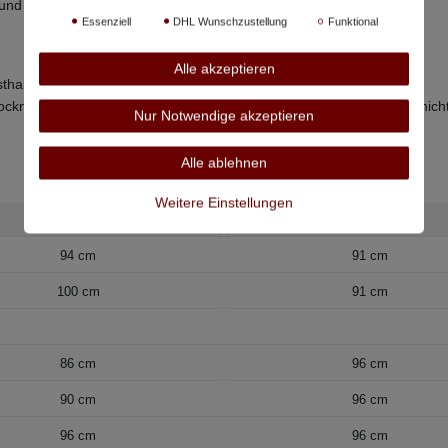
 und zwei Gesäßtaschen
Essenziell
DHL Wunschzustellung
Funktional
Alle akzeptieren
sthan
cknen bei niedriger Temperatur, bügeln bei niedriger Temperatur, nich
Nur Notwendige akzeptieren
Alle ablehnen
Weitere Einstellungen
Bundweite
Beinlänge innen
94 cm
91 cm
100 cm
91 cm
86 cm
96 cm
90 cm
96 cm
96 cm
96 cm