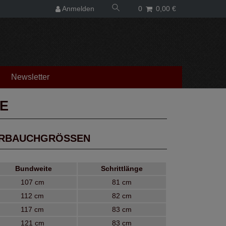
Anmelden
0
0,00 €
Newsletter
RBAUCHGRÖSSEN
Bundweite
Schrittlänge
107 cm
81 cm
112 cm
82 cm
117 cm
83 cm
121 cm
83 cm