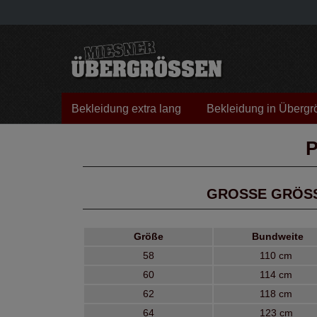
Bekleidung extra lang
Bekleidung in Übergr
GROSSE GRÖSSE
Größe
Bundweite
58
110 cm
60
114 cm
62
118 cm
64
123 cm