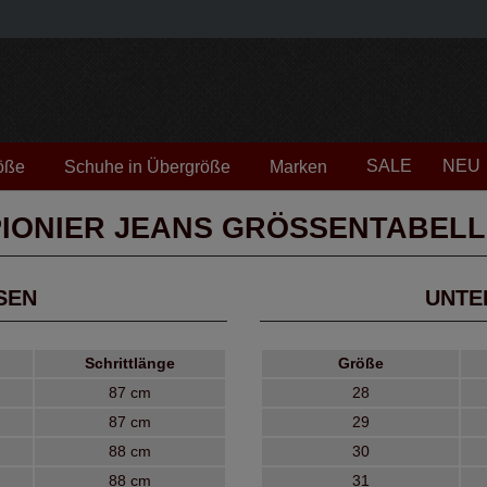
SALE
NEU
öße
Schuhe in Übergröße
Marken
PIONIER JEANS GRÖSSENTABELLE
N
UNTE
Schrittlänge
Größe
87 cm
28
87 cm
29
88 cm
30
88 cm
31