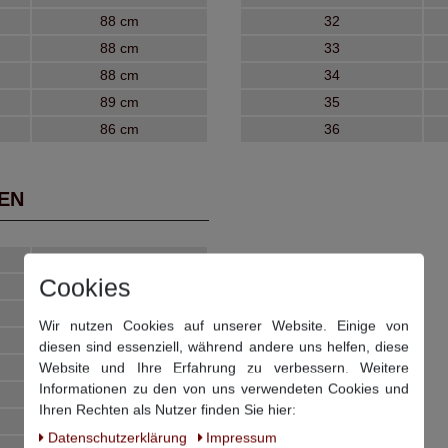
88 cm
32
88 cm
33
88 cm
34
89 cm
35
86 cm
36
N
Schrittlänge
Cookies
81 cm
82 cm
Wir nutzen Cookies auf unserer Website. Einige von
83 cm
diesen sind essenziell, während andere uns helfen, diese
Website und Ihre Erfahrung zu verbessern. Weitere
84 cm
Informationen zu den von uns verwendeten Cookies und
84 cm
Ihren Rechten als Nutzer finden Sie hier:
85 cm
Daten­schutz­erklärung
Impressum