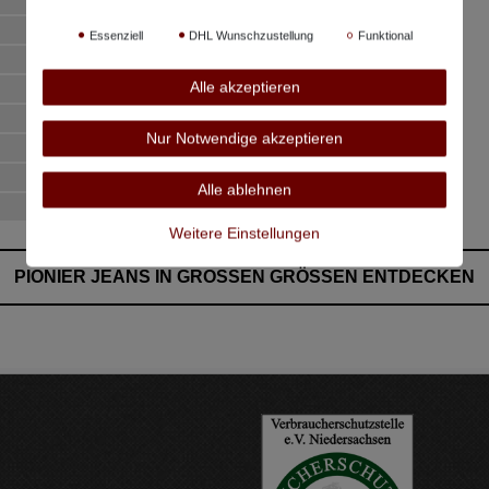
85 cm
86 cm
Essenziell
DHL Wunschzustellung
Funktional
86 cm
Alle akzeptieren
87 cm
87 cm
Nur Notwendige akzeptieren
87 cm
88 cm
Alle ablehnen
88 cm
Weitere Einstellungen
PIONIER JEANS IN GROSSEN GRÖSSEN ENTDECKEN