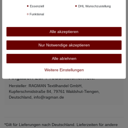
Essenziell
DHL Wunschzustellung
LT
106 cm
79 cm
73 cm
Funktional
XLT
112 cm
81 cm
74 cm
2XLT
120 cm
83 cm
74 cm
Alle akzeptieren
3XLT
128 cm
85 cm
74 cm
Nur Notwendige akzeptieren
Alle angegebenen Maße beziehen sich auf den Artikel, nicht auf
Alle ablehnen
Körpermaße –
so messen Sie richtig
.
Weitere Einstellungen
Angaben zur Produktsicherheit:
Hersteller: RAGMAN Textilhandel GmbH,
Kupferschmidstraße 84, 79761 Waldshut-Tiengen,
Deutschland, info@ragman.de
*Gilt für Lieferungen nach Deutschland. Lieferzeiten für andere