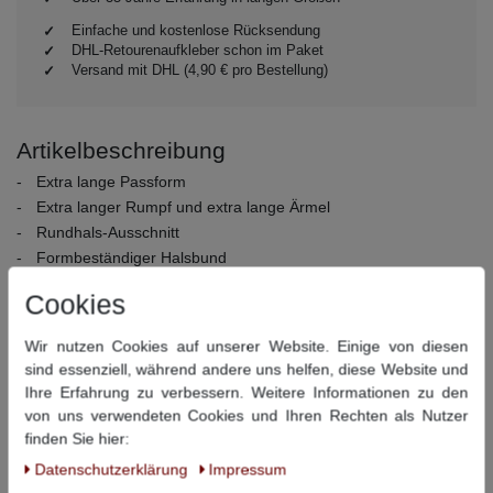
Einfache und kostenlose Rücksendung
DHL-Retourenaufkleber schon im Paket
Versand mit DHL (4,90 € pro Bestellung)
Artikelbeschreibung
Extra lange Passform
Extra langer Rumpf und extra lange Ärmel
Rundhals-Ausschnitt
Formbeständiger Halsbund
Verstärkte Nacken- und Schulternaht, die nicht verzieht
Cookies
Material:
100% Baumwolle
Pflegehinweise:
40° Wäsche, nicht bleichen, nicht
Wir nutzen Cookies auf unserer Website. Einige von diesen
Trommeltrocknen, bügeln bei niedriger Temperatur, chemisch
sind essenziell, während andere uns helfen, diese Website und
Ihre Erfahrung zu verbessern. Weitere Informationen zu den
reinigen
von uns verwendeten Cookies und Ihren Rechten als Nutzer
finden Sie hier:
Dieser Artikel hat folgende Maße:
Daten­schutz­erklärung
Impressum
Größe
Bauchumfang
Rückenlänge
Armlänge