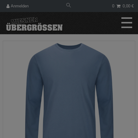
Anmelden
0
0,00 €
☰