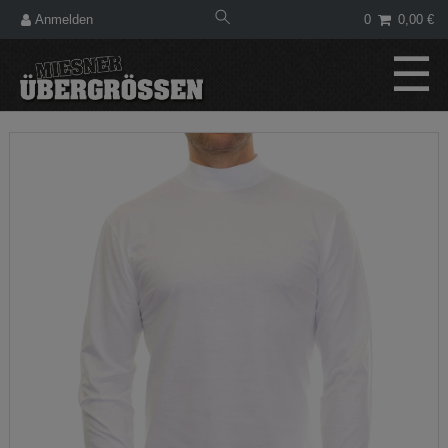
Anmelden
0
0,00 €
☰