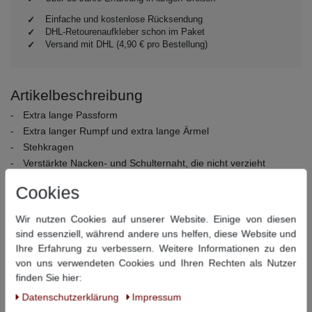
Einfache und kostenlose Rücksendung
DHL-Retourenaufkleber schon im Paket
Versand mit DHL (4,90 € pro Bestellung)
Artikelbeschreibung
Extra lange Passform
Extra langer Rumpf und extra lange Ärmel
Stehkragen
Verstärkte Nacken- und Schulternaht, die nicht verzieht
Elastische Bündchen am Ärmelende
Cookies
Material:
100% Baumwolle
Pflegehinweise:
40° Wäsche, nicht bleichen, nicht
Wir nutzen Cookies auf unserer Website. Einige von diesen
Trommeltrocknen, Bügeln bei niedriger Temperatur, chemisch
sind essenziell, während andere uns helfen, diese Website und
Ihre Erfahrung zu verbessern. Weitere Informationen zu den
reinigen
von uns verwendeten Cookies und Ihren Rechten als Nutzer
finden Sie hier:
Dieser Artikel hat folgende Maße:
Daten­schutz­erklärung
Impressum
Größe
Bauchumfang
Rückenlänge
Armlänge