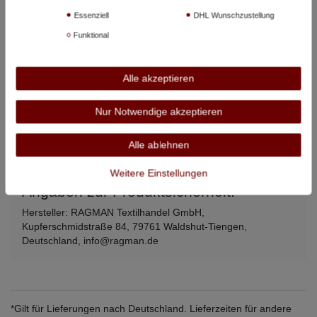
Essenziell
DHL Wunschzustellung
LT
106 cm
79 cm
73 cm
Funktional
XLT
112 cm
81 cm
74 cm
2XLT
120 cm
83 cm
74 cm
Alle akzeptieren
3XLT
128 cm
85 cm
74 cm
Nur Notwendige akzeptieren
Alle angegebenen Maße beziehen sich auf den Artikel, nicht auf
Alle ablehnen
Körpermaße –
so messen Sie richtig
.
Weitere Einstellungen
Angaben zur Produktsicherheit:
Hersteller: RAGMAN Textilhandel GmbH,
Kupferschmidstraße 84, 79761 Waldshut-Tiengen,
Deutschland, info@ragman.de
*Gilt für Lieferungen nach Deutschland. Lieferzeiten für andere