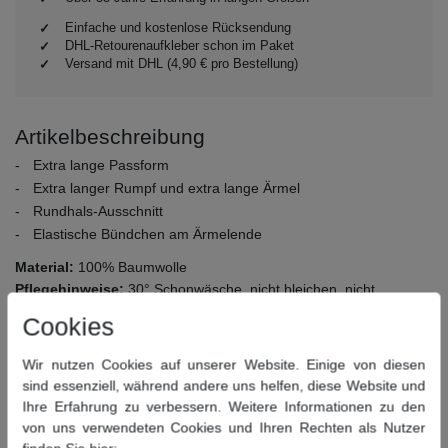
Einfache und kostenlose Rücksendung
DHL-Retourenaufkleber schon im Paket
Versand mit DHL (4,90 € pro Bestellung)
Artikelbeschreibung
Extra lange Passform
Extra langer Rumpf und extra lange Ärmel
Rundhals-Ausschnitt
Elastische Bündchen am Ärmelende
Material:
100% Baumwolle
Pflegehinweise:
30° Schonwäsche, nicht bleichen, nicht
Trommeltrocknen, bügeln bei mittlerer Temperatur, chemisch
Cookies
reinigen
Wir nutzen Cookies auf unserer Website. Einige von diesen
Dieser Artikel hat folgende Maße:
sind essenziell, während andere uns helfen, diese Website und
Ihre Erfahrung zu verbessern. Weitere Informationen zu den
Größe
Bauchumfang
Rückenlänge
Armlänge
von uns verwendeten Cookies und Ihren Rechten als Nutzer