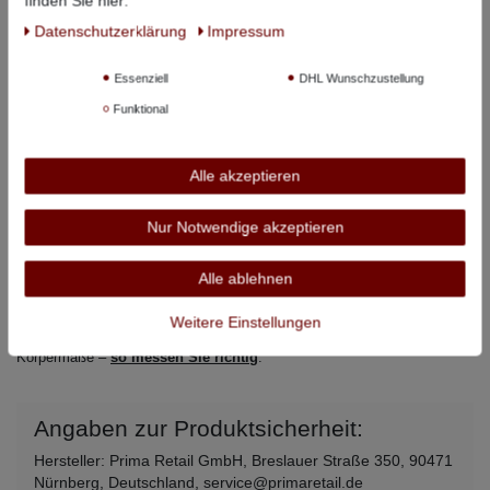
finden Sie hier:
MT
100 cm
78 cm
75 cm
Daten­schutz­erklärung
Impressum
LT
106 cm
80 cm
75 cm
Essenziell
DHL Wunschzustellung
XLT
112 cm
81 cm
75 cm
Funktional
2XLT
120 cm
82 cm
75 cm
3XLT
128 cm
83 cm
75 cm
Alle akzeptieren
4XLT
138 cm
85 cm
75 cm
Nur Notwendige akzeptieren
5XLT
148 cm
86 cm
75 cm
Alle ablehnen
6XLT
158 cm
88 cm
75 cm
Weitere Einstellungen
Alle angegebenen Maße beziehen sich auf den Artikel, nicht auf
Körpermaße –
so messen Sie richtig
.
Angaben zur Produktsicherheit:
Hersteller: Prima Retail GmbH, Breslauer Straße 350, 90471
Nürnberg, Deutschland, service@primaretail.de