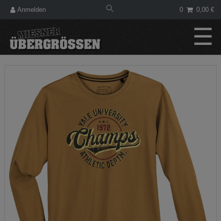
Anmelden
0
0,00 €
☰