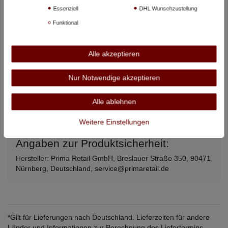
4XL
144 cm
83 cm
Essenziell
DHL Wunschzustellung
Funktional
5XL
148 cm
84 cm
6XL
156 cm
88 cm
Alle akzeptieren
7XL
166 cm
92 cm
Nur Notwendige akzeptieren
8XL
176 cm
94 cm
Alle angegebenen Maße beziehen sich auf den Artikel, nicht auf
Alle ablehnen
Körpermaße –
so messen Sie richtig
.
Weitere Einstellungen
Angaben zur Produktsicherheit:
Hersteller: Prima Retail GmbH, Breslauer Straße 350, 90471
Nürnberg, Deutschland, service@primaretail.de
*Gilt für Lieferungen nach Deutschland. Lieferzeiten für andere
Länder und Informationen zur Berechnung des Liefertermins