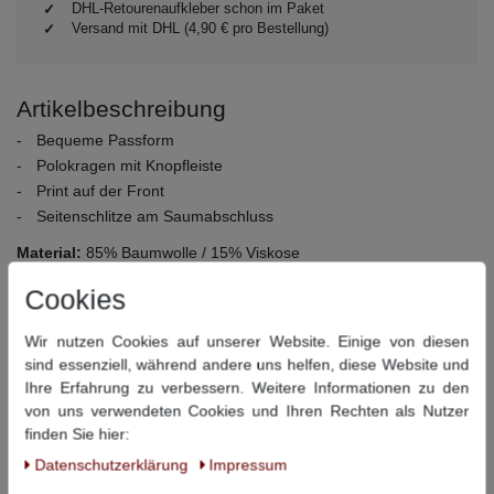
DHL-Retourenaufkleber schon im Paket
Versand mit DHL (4,90 € pro Bestellung)
Artikelbeschreibung
Bequeme Passform
Polokragen mit Knopfleiste
Print auf der Front
Seitenschlitze am Saumabschluss
Material:
85% Baumwolle / 15% Viskose
Pflegehinweise:
30° Schonwäsche, nicht bleichen, nicht
Cookies
Trommeltrocknen, bügeln bei mittlerer Temperatur, chemisch
reinigen
Wir nutzen Cookies auf unserer Website. Einige von diesen
sind essenziell, während andere uns helfen, diese Website und
Dieser Artikel hat folgende Maße:
Ihre Erfahrung zu verbessern. Weitere Informationen zu den
von uns verwendeten Cookies und Ihren Rechten als Nutzer
Größe
Bauchumfang
Rückenlänge
finden Sie hier:
Daten­schutz­erklärung
Impressum
3XL
140 cm
82 cm