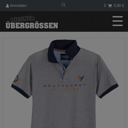
Anmelden
0
0,00 €
☰