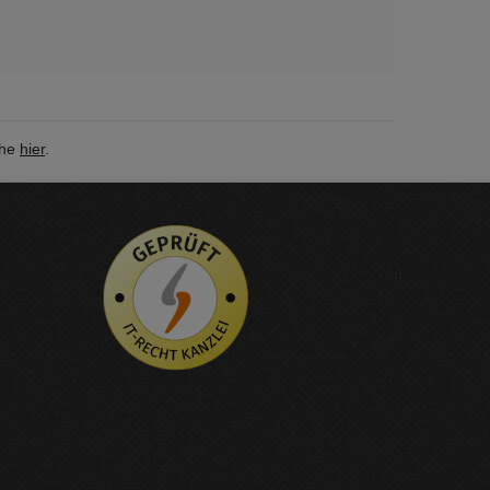
ehe
hier
.