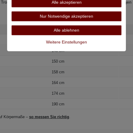
 Trommeltrocknen, bügeln bei mittlerer Temperatur, chemisch reinigen
Alle akzeptieren
Nur Notwendige akzeptieren
Bauchumfang
Alle ablehnen
134 cm
Weitere Einstellungen
140 cm
150 cm
158 cm
164 cm
174 cm
190 cm
 auf Körpermaße –
so messen Sie richtig
.