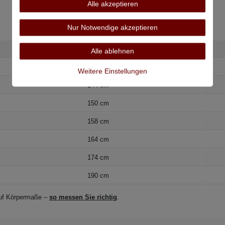
Alle akzeptieren
Nur Notwendige akzeptieren
Bauchumfang
Alle ablehnen
138 cm
Weitere Einstellungen
144 cm
150 cm
158 cm
164 cm
174 cm
190 cm
 auf Körpermaße –
so messen Sie richtig
.