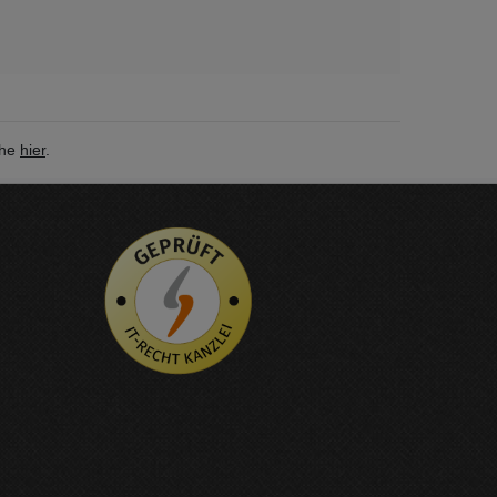
ehe
hier
.