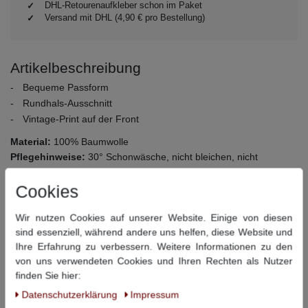
DHL-Retourenaufkleber schon im Paket
Versand mit DHL (4,90 € pro Bestellung)
Artikelbeschreibung
Bequeme Passform
Rundhals-Ausschnitt
Vintage-Print auf der Front
Material:
100% Baumwolle
Pflegehinweise:
30° Schonwäsche, nicht bleichen, nicht
Trommeltrocknen, Bügeln bei mittlerer Temperatur, kann
Cookies
chemisch gereinigt werrdn
Wir nutzen Cookies auf unserer Website. Einige von diesen
Dieser Artikel hat folgende Maße:
sind essenziell, während andere uns helfen, diese Website und
Ihre Erfahrung zu verbessern. Weitere Informationen zu den
Größe
Bauchumfang
Rückenlänge
von uns verwendeten Cookies und Ihren Rechten als Nutzer
finden Sie hier:
3XL
138 cm
80 cm
Daten­schutz­erklärung
Impressum
4XL
144 cm
83 cm