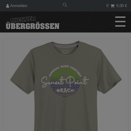
Anmelden
0
0,00 €
☰