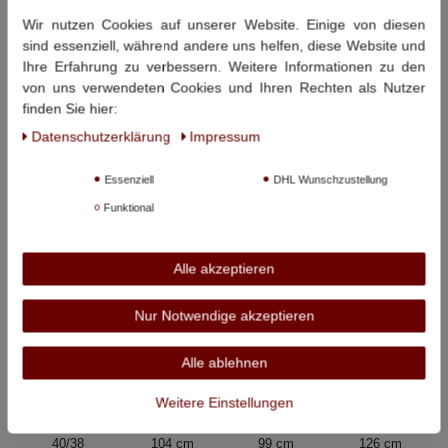
Wir nutzen Cookies auf unserer Website. Einige von diesen
Dieser Artikel hat folgende Maße:
sind essenziell, während andere uns helfen, diese Website und
Beinlänge
Beinlänge
Ihre Erfahrung zu verbessern. Weitere Informationen zu den
Größe
Bundweite
innen
außen
von uns verwendeten Cookies und Ihren Rechten als Nutzer
finden Sie hier:
34/36
88 cm
93 cm
119 cm
Daten­schutz­erklärung
Impressum
36/36
92 cm
93 cm
120 cm
Essenziell
DHL Wunschzustellung
38/36
98 cm
93 cm
121 cm
Funktional
40/36
104 cm
93 cm
122 cm
42/36
108 cm
93 cm
122 cm
Alle akzeptieren
Nur Notwendige akzeptieren
34/38
88 cm
98 cm
123 cm
Alle ablehnen
36/38
92 cm
98 cm
124 cm
Weitere Einstellungen
38/38
98 cm
99 cm
125 cm
40/38
104 cm
99 cm
126 cm