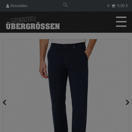
Anmelden
0
0,00 €
☰