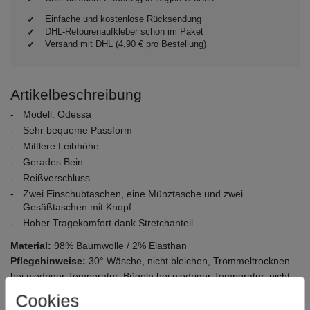
Einfache und kostenlose Rücksendung
DHL-Retourenaufkleber schon im Paket
Versand mit DHL (4,90 € pro Bestellung)
Artikelbeschreibung
Modell: Odessa
Sehr bequeme Passform
Mittlere Leibhöhe
Gerades Bein
Reißverschluss
Zwei Einschubtaschen, eine Münztasche und zwei
Gesäßtaschen mit Knopf
Hoher Tragekomfort dank Stretchanteil
Material:
98% Baumwolle / 2% Elasthan
Pflegehinweise:
30° Wäsche, nicht bleichen, Trommeltrocknen
bei niedriger Temperatur, Bügeln bei niedriger Temperatur, nicht
chemisch reinigen
Cookies