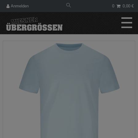
Anmelden
0
0,00 €
☰