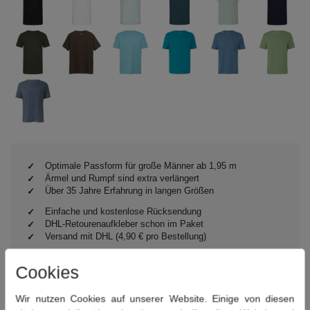
Optimale Passform für große Männer ab 1,95 m
Ärmel und Rumpf sind extra verlängert
Über 35 Jahre Erfahrung in langen Größen
Einfache und kostenlose Rücksendung
DHL-Retourenaufkleber schon im Paket
Versand mit DHL (4,90 € pro Bestellung)
Cookies
Artikelbeschreibung
Wir nutzen Cookies auf unserer Website. Einige von diesen
Extra lange Passform