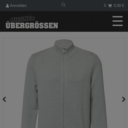
Anmelden
0
0,00 €
☰