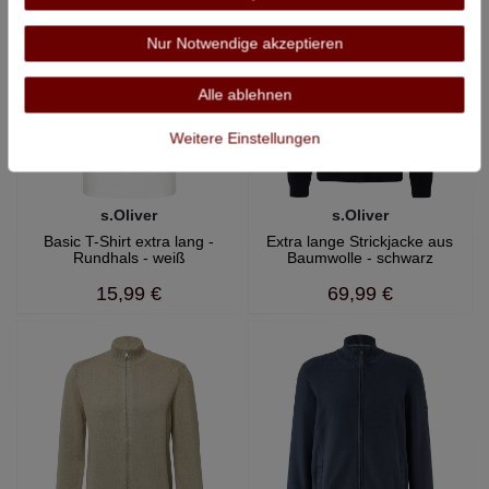
Nur Notwendige akzeptieren
Alle ablehnen
Weitere Einstellungen
s.Oliver
s.Oliver
Basic T-Shirt extra lang -
Extra lange Strickjacke aus
Rundhals - weiß
Baumwolle - schwarz
15,99 €
69,99 €