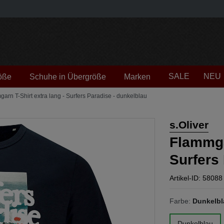
SALE
NEU
öße
Schuhe in Übergröße
Marken
garn T-Shirt extra lang - Surfers Paradise - dunkelblau
s.Oliver
Flammgar
Surfers
Artikel-ID: 58088
Farbe:
Dunkelbl
Dunkelblau