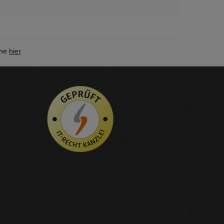
ehe
hier
.