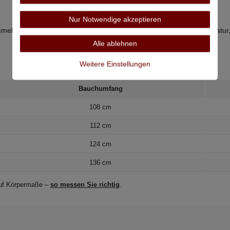
Nur Notwendige akzeptieren
eltrocknen bei niedriger Temperatur, bügeln bei mittlerer Temperatur,
Alle ablehnen
Weitere Einstellungen
Bauchumfang
108 cm
112 cm
124 cm
136 cm
 auf Körpermaße –
so messen Sie richtig
.