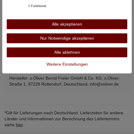
Funktional
4XL
148 cm
85 cm
5XL
156 cm
87 cm
Alle akzeptieren
6XL
160 cm
90 cm
Nur Notwendige akzeptieren
Alle angegebenen Maße beziehen sich auf den Artikel, nicht auf
Körpermaße –
so messen Sie richtig
.
Alle ablehnen
Weitere Einstellungen
Angaben zur Produktsicherheit:
Hersteller: s.Oliver Bernd Freier GmbH & Co. KG, s.Oliver-
Straße 1, 97228 Rottendorf, Deutschland, info@soliver.de
*Gilt für Lieferungen nach Deutschland. Lieferzeiten für andere
Länder und Informationen zur Berechnung des Liefertermins
siehe
hier
.