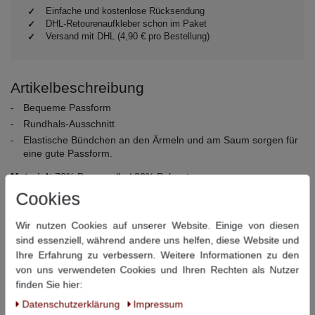
Einfache und kostenlose Rücksendung
DHL-Retourenaufkleber schon im Paket
Versand mit DHL (4,90 € pro Bestellung)
Artikelbeschreibung
Bequeme Passform
Rundhals-Ausschnitt
Elastische Bündchen an den Ärmeln und am Saum sorgen für
eine gute Passform.
Material:
70% Baumwolle / 30% Polyester
Pflegehinweise:
30° Schonwäsche, nicht bleichen, nicht
Cookies
Trommeltrocknen, Bügeln bei mittlerer Temperatur, nicht
chemisch reinigen
Wir nutzen Cookies auf unserer Website. Einige von diesen
sind essenziell, während andere uns helfen, diese Website und
Ihre Erfahrung zu verbessern. Weitere Informationen zu den
Dieser Artikel hat folgende Maße:
von uns verwendeten Cookies und Ihren Rechten als Nutzer
finden Sie hier:
Größe
Bauchumfang
Rückenlänge
Daten­schutz­erklärung
Impressum
3XL
142 cm
77 cm