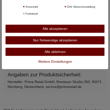
Essenziell
DHL Wunschzustellung
4XL
150 cm
81 cm
Funktional
5XL
158 cm
83 cm
6XL
166 cm
86 cm
Alle akzeptieren
7XL
172 cm
89 cm
Nur Notwendige akzeptieren
8XL
180 cm
92 cm
Alle ablehnen
Alle angegebenen Maße beziehen sich auf den Artikel, nicht auf
Körpermaße –
so messen Sie richtig
.
Weitere Einstellungen
Angaben zur Produktsicherheit:
Hersteller: Prima Retail GmbH, Breslauer Straße 350, 90471
Nürnberg, Deutschland, service@primaretail.de