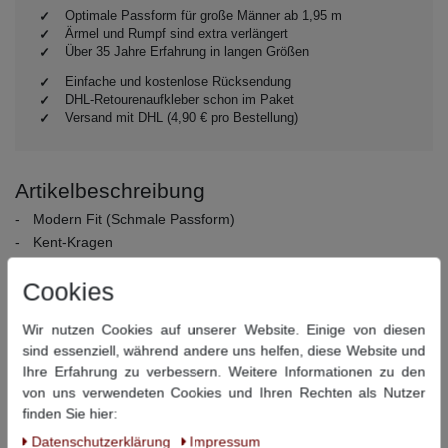
Optimale Passform für große Männer ab 1,95 m
Ärmel und Rumpf sind extra verlängert
Über 35 Jahre Erfahrung in langen Größen
Einfache und kostenlose Rücksendung
DHL-Retourenaufkleber schon im Paket
Versand mit DHL (4,90 € pro Bestellung)
Artikelbeschreibung
Modern Fit (Schmale Passform)
Kent-Kragen
Verstellbare Sportmanschette mit zwei Knöpfen
Cookies
Abgerundeter Saum
Material:
100% Baumwolle
Wir nutzen Cookies auf unserer Website. Einige von diesen
Pflegehinweise:
40° Schonwäsche, nicht bleichen, nicht
sind essenziell, während andere uns helfen, diese Website und
Trommeltrocknen, Bügeln bei mittlerer Temperatur, chemisch
Ihre Erfahrung zu verbessern. Weitere Informationen zu den
reinigen
von uns verwendeten Cookies und Ihren Rechten als Nutzer
finden Sie hier:
Dieser Artikel hat folgende Maße:
Daten­schutz­erklärung
Impressum