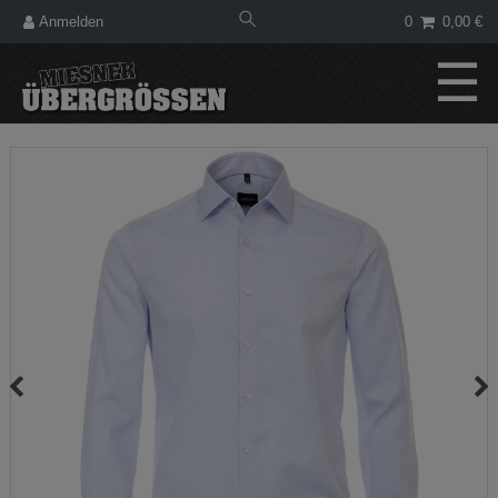
Anmelden
0
0,00 €
☰