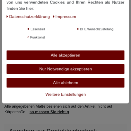
Pflegehinweise:
30° Schonwäsche, nicht bleichen, nicht
von uns verwendeten Cookies und Ihren Rechten als Nutzer
Trommeltrocknen, nicht bügeln, nicht chemisch reinigen
finden Sie hier:
Daten­schutz­erklärung
Impressum
Dieser Artikel hat folgende Maße:
Essenziell
DHL Wunschzustellung
Größe
Bauchumfang
Rückenlänge
Funktional
3XL
140 cm
86 cm
Alle akzeptieren
4XL
150 cm
87 cm
5XL
160 cm
88 cm
Nur Notwendige akzeptieren
6XL
170 cm
89 cm
Alle ablehnen
7XL
176 cm
91 cm
Weitere Einstellungen
8XL
182 cm
92 cm
Alle angegebenen Maße beziehen sich auf den Artikel, nicht auf
Körpermaße –
so messen Sie richtig
.
Angaben zur Produktsicherheit: