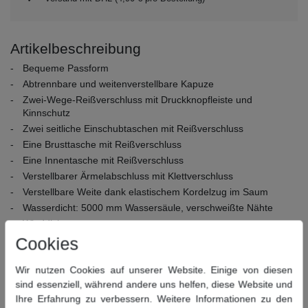
Artikelbeschreibung
Bequeme Passform
Abtrennbare und weitenverstellbare Kapuze
Zwei-Wege-Reißverschluss mit Druckknopfleiste und
Kinnschutz
Zwei seitliche Einschubtaschen mit Reißverschluss
Eine Brusttasche mit Reißverschluss
Eine Innentasche mit Reißverschluss
Verstellbarer Ärmelabschluss mit Klettverschluss
Verstellbare Weite dank elastischem Kordelzug im Saum
Wasserdicht: 5000 mm Wassersäule, verschweißte Nähte
Winddicht
Atmungsaktiv
Cookies
Winterlich wattiert
Wir nutzen Cookies auf unserer Website. Einige von diesen
Material Obermaterial:
100% Polyester
sind essenziell, während andere uns helfen, diese Website und
Material Innenmaterial:
100% Polyester
Ihre Erfahrung zu verbessern. Weitere Informationen zu den