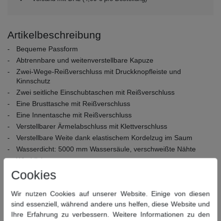
Artikelbeschreibung
Bequeme Passform
Abtrennbare und weitenverstellbare Kapuze
Zwei-Wege-Reißverschluss mit Druckknopfleiste und
Kinnschutz
Zwei seitliche Einschubtaschen mit Reißverschluss
Eine Brusttasche mit Reißverschluss
Eine Innentasche mit Reißverschluss
Verstellbarer Ärmelabschluss mit Klettverschluss
Verstellbare Weite dank elastischem Kordelzug im Saum
Wasserdicht: 5000 mm Wassersäule, verschweißte Nähte
Winddicht
Atmungsaktiv
Cookies
Winterlich wattiert
Wir nutzen Cookies auf unserer Website. Einige von diesen
Material Obermaterial:
100% Polyester
sind essenziell, während andere uns helfen, diese Website und
Material Innenmaterial:
100% Polyester
Ihre Erfahrung zu verbessern. Weitere Informationen zu den