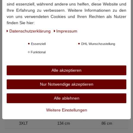
sind essenziell, während andere uns helfen, diese Website und
Dezentes s.Oliver-Logo auf Brusthöhe
Ihre Erfahrung zu verbessern. Weitere Informationen zu den
Piqué-Struktur
von uns verwendeten Cookies und Ihren Rechten als Nutzer
Seitenschlitze am Saumabschluss
finden Sie hier:
Material Oberstoff:
100% Baumwolle
Daten­schutz­erklärung
Impressum
Material Kragen/Manschette:
99% Baumwolle / 1% Elasthan
Pflegehinweise:
30° Schonwäsche, nicht bleichen, nicht
Essenziell
DHL Wunschzustellung
Trommeltrocknen, bügeln bei mittlerer Temperatur, nicht
Funktional
chemisch reinigen
Dieser Artikel hat folgende Maße:
Alle akzeptieren
Größe
Bauchumfang
Rückenlänge
Nur Notwendige akzeptieren
LT
108 cm
79 cm
Alle ablehnen
XLT
116 cm
81 cm
Weitere Einstellungen
2XLT
124 cm
83 cm
3XLT
134 cm
86 cm