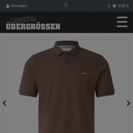
Anmelden
0
0,00 €
☰