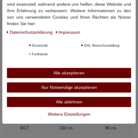
sind essenziell, während andere uns helfen, diese Website und
Kleines s.Oliver-Logo auf Brusthöhe
Ihre Erfahrung zu verbessern. Weitere Informationen zu den
Piqué-Struktur
von uns verwendeten Cookies und Ihren Rechten als Nutzer
Seitenschlitze am Saumabschluss
finden Sie hier:
Material Oberstoff:
100% Baumwolle
Daten­schutz­erklärung
Impressum
Material Kragen/Manschette:
99% Baumwolle / 1% Elasthan
Pflegehinweise:
30° Schonwäsche, nicht bleichen, nicht
Essenziell
DHL Wunschzustellung
Trommeltrocknen, bügeln bei mittlerer Temperatur, nicht
Funktional
chemisch reinigen
Dieser Artikel hat folgende Maße:
Alle akzeptieren
Größe
Bauchumfang
Rückenlänge
Nur Notwendige akzeptieren
LT
108 cm
79 cm
Alle ablehnen
XLT
116 cm
81 cm
Weitere Einstellungen
2XLT
124 cm
83 cm
3XLT
134 cm
86 cm